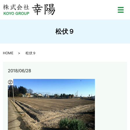
メ
松伏９
HOME
松伏９
2018/06/28