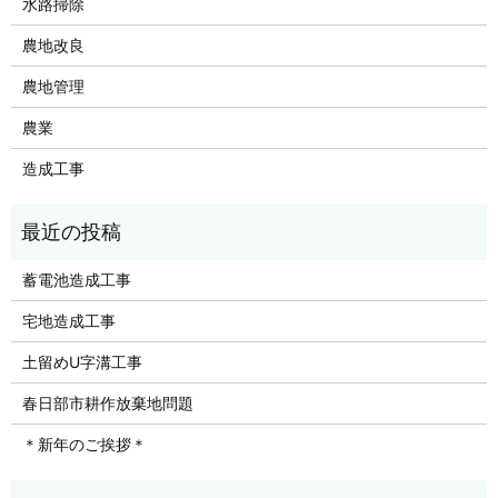
水路掃除
農地改良
農地管理
農業
造成工事
蓄電池造成工事
宅地造成工事
土留めU字溝工事
春日部市耕作放棄地問題
＊新年のご挨拶＊