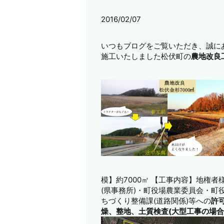
2016/02/07
いつもブログをご覧いただき、誠に
施工いたしました松伏町の
農地改良
模】約7000㎡
【工事内容】地権者
(県事務所)・町役場農業委員会・町
ちづくり整備課(道路関係)等への
許
燥、整地、土質検査(大型工事の場合