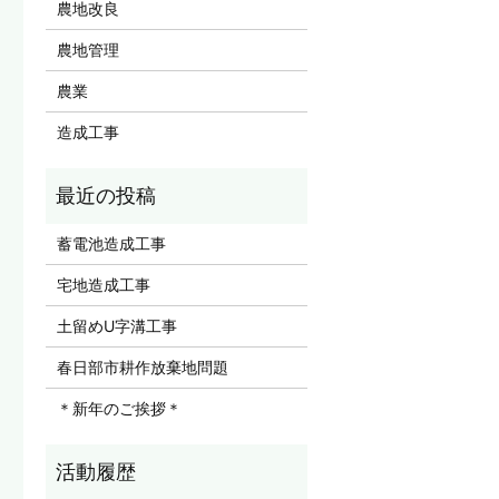
農地改良
農地管理
農業
造成工事
蓄電池造成工事
宅地造成工事
土留めU字溝工事
春日部市耕作放棄地問題
＊新年のご挨拶＊