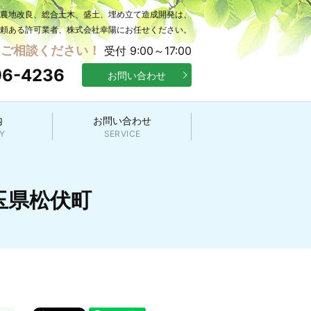
の農地改良、総合土木、盛土、埋め立て造成開発は、
頼ある許可業者、株式会社幸陽にお任せください。
にご相談ください！
受付 9:00～17:00
96-4236
お問い合わせ
内
お問い合わせ
Y
SERVICE
埼玉県松伏町