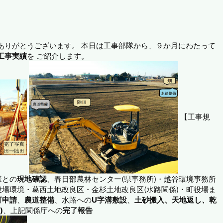
ありがとうございます。
本日は工事部隊から、９か月にわたって
工事実績
を
ご紹介します。
【工事規
様との
現地確認
、春日部農林センター(県事務所)・越谷環境事務所
役場環境・葛西土地改良区・金杉土地改良区(水路関係)・町役場ま
可申請
、
農道整備
、水路への
U字溝敷設
、
土砂搬入、天地返し、乾
)
、上記関係庁への
完了報告