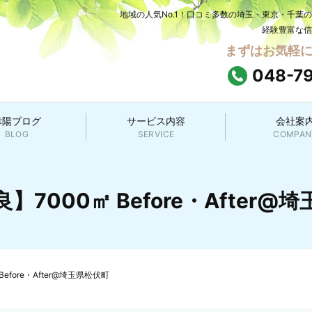
地域の人気No.1！口コミ多数の埼玉・東京・千葉
経験豊富な信
まずはお気軽
048-7
幸陽ブログ
サービス内容
会社案
BLOG
SERVICE
COMPAN
】7000㎡ Before・After@
efore・After@埼玉県松伏町