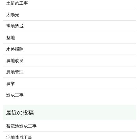
土留め工事
太陽光
宅地造成
整地
水路掃除
農地改良
農地管理
農業
造成工事
蓄電池造成工事
宅地造成工事