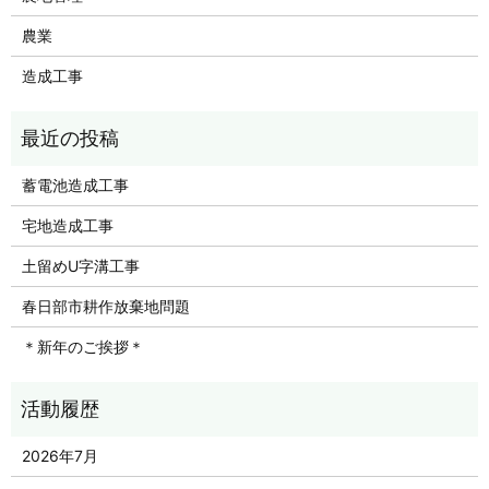
農業
造成工事
蓄電池造成工事
宅地造成工事
土留めU字溝工事
春日部市耕作放棄地問題
＊新年のご挨拶＊
2026年7月