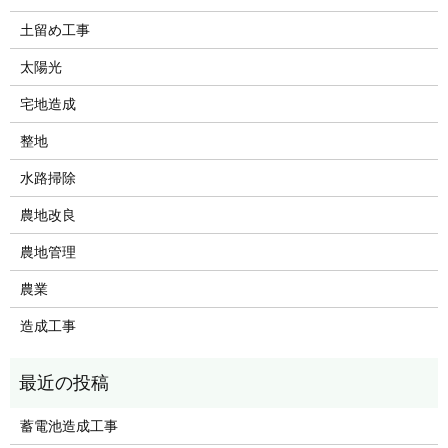
土留め工事
太陽光
宅地造成
整地
水路掃除
農地改良
農地管理
農業
造成工事
蓄電池造成工事