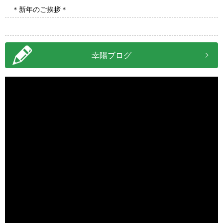
＊新年のご挨拶＊
2025/12/26
＊年末のご挨拶＊
幸陽ブログ
2025/11/28
＊陸稲栽培＊
2025/10/06
【整地】加須市
2025/09/30
【草刈】さいたま市
2025/08/09
＊お盆休みのお知らせ＊