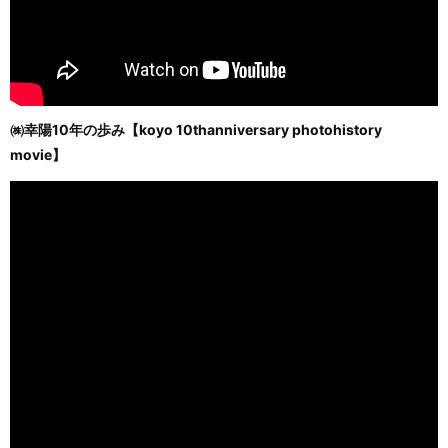
㈱幸陽10年の歩み【koyo 10thanniversary photohistory
movie】