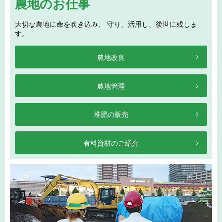
農地のお仕事
大切な農地に命を吹き込み、 守り、活用し、後世に残しま
す。
農地改良
農地管理
堆肥の販売
有料資材のご紹介