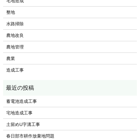
宅地造成
整地
水路掃除
農地改良
農地管理
農業
造成工事
蓄電池造成工事
宅地造成工事
土留めU字溝工事
春日部市耕作放棄地問題