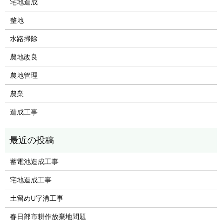
宅地造成
整地
水路掃除
農地改良
農地管理
農業
造成工事
蓄電池造成工事
宅地造成工事
土留めU字溝工事
春日部市耕作放棄地問題