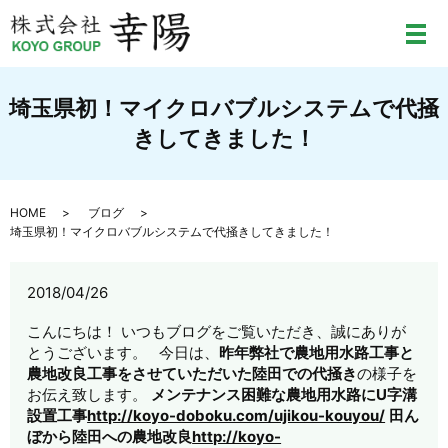
メ
埼玉県初！マイクロバブルシステムで代掻
きしてきました！
HOME
ブログ
埼玉県初！マイクロバブルシステムで代掻きしてきました！
2018/04/26
こんにちは！ いつもブログをご覧いただき、誠にありが
とうございます。 今日は、
昨年
弊社で農地用水路工事と
農地改良工事をさせていただいた陸田での代掻き
の様子を
お伝え致します。
メンテナンス困難な農地用水路にU字溝
設置工事
http://koyo-doboku.com/ujikou-kouyou/
田ん
ぼから陸田への農地改良
http://koyo-