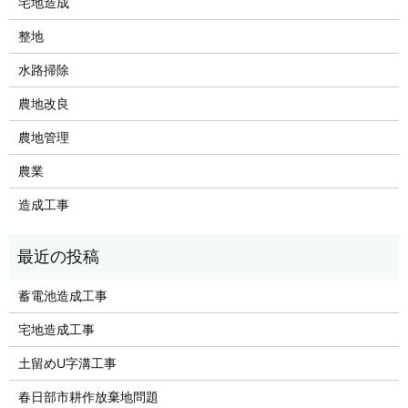
宅地造成
整地
水路掃除
農地改良
農地管理
農業
造成工事
蓄電池造成工事
宅地造成工事
土留めU字溝工事
春日部市耕作放棄地問題