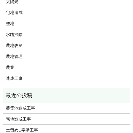
太陽光
宅地造成
整地
水路掃除
農地改良
農地管理
農業
造成工事
蓄電池造成工事
宅地造成工事
土留めU字溝工事