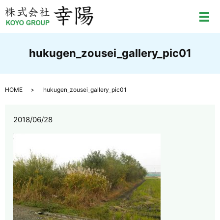
メ
hukugen_zousei_gallery_pic01
HOME
hukugen_zousei_gallery_pic01
2018/06/28