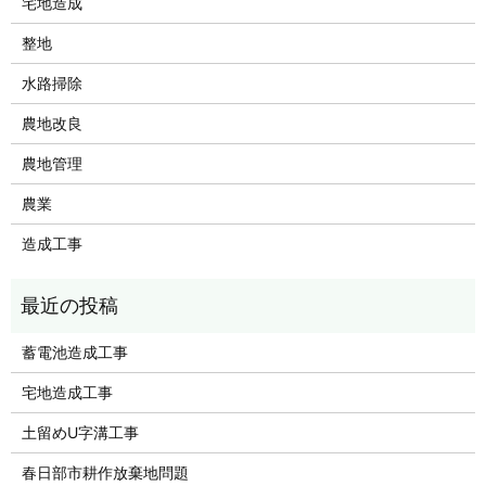
宅地造成
整地
水路掃除
農地改良
農地管理
農業
造成工事
蓄電池造成工事
宅地造成工事
土留めU字溝工事
春日部市耕作放棄地問題