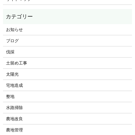
お知らせ
ブログ
伐採
土留め工事
太陽光
宅地造成
整地
水路掃除
農地改良
農地管理