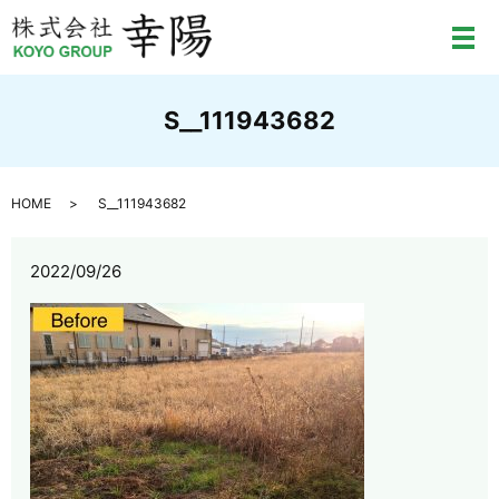
メ
S__111943682
HOME
S__111943682
2022/09/26