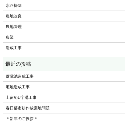
水路掃除
農地改良
農地管理
農業
造成工事
蓄電池造成工事
宅地造成工事
土留めU字溝工事
春日部市耕作放棄地問題
＊新年のご挨拶＊