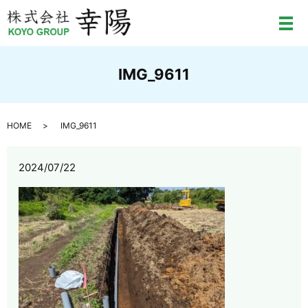
メ
IMG_9611
HOME
IMG_9611
2024/07/22