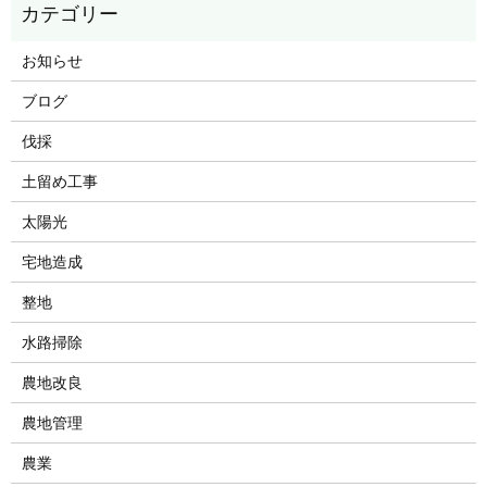
お知らせ
ブログ
伐採
土留め工事
太陽光
宅地造成
整地
水路掃除
農地改良
農地管理
農業