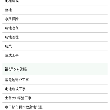
宅地造成
整地
水路掃除
農地改良
農地管理
農業
造成工事
蓄電池造成工事
宅地造成工事
土留めU字溝工事
春日部市耕作放棄地問題