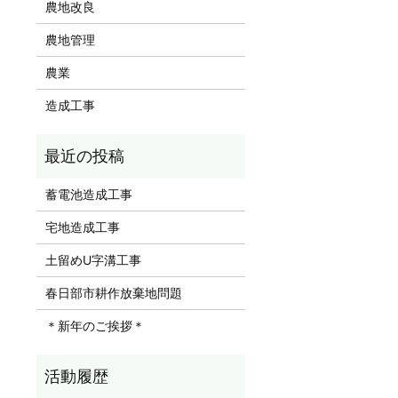
農地改良
農地管理
農業
造成工事
蓄電池造成工事
宅地造成工事
土留めU字溝工事
春日部市耕作放棄地問題
＊新年のご挨拶＊