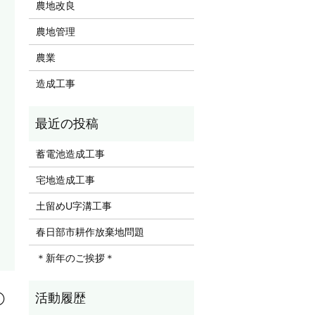
農地改良
農地管理
農業
造成工事
蓄電池造成工事
宅地造成工事
土留めU字溝工事
春日部市耕作放棄地問題
＊新年のご挨拶＊
①