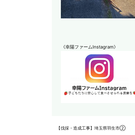
《幸陽ファームInstagram》
【伐採・造成工事】埼玉県羽生市②