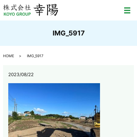
メ
IMG_5917
HOME
IMG_5917
2023/08/22