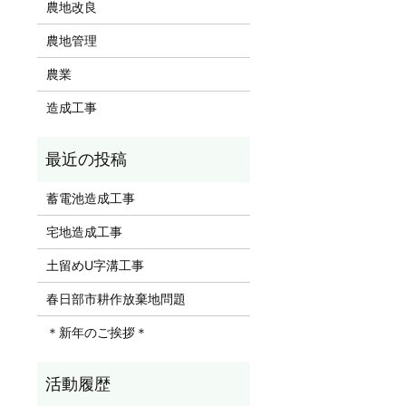
農地改良
農地管理
農業
造成工事
蓄電池造成工事
宅地造成工事
土留めU字溝工事
春日部市耕作放棄地問題
＊新年のご挨拶＊