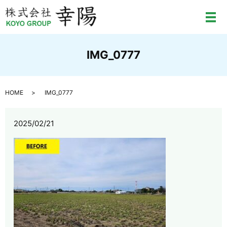
メ
IMG_0777
HOME
IMG_0777
2025/02/21