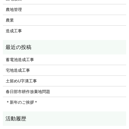
農地管理
農業
造成工事
蓄電池造成工事
宅地造成工事
土留めU字溝工事
春日部市耕作放棄地問題
＊新年のご挨拶＊