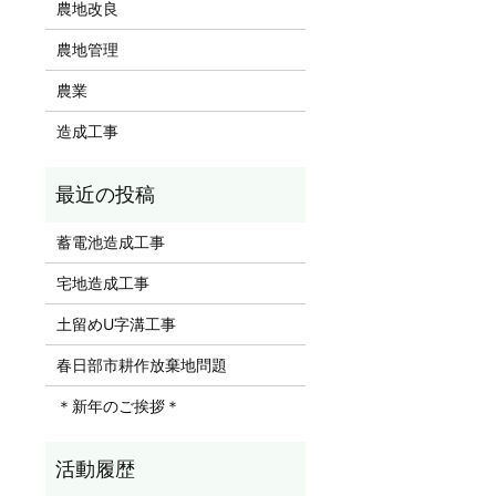
農地改良
農地管理
農業
造成工事
蓄電池造成工事
宅地造成工事
土留めU字溝工事
春日部市耕作放棄地問題
＊新年のご挨拶＊