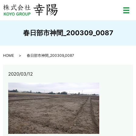
メ
春日部市神間_200309_0087
HOME
春日部市神間_200309_0087
2020/03/12