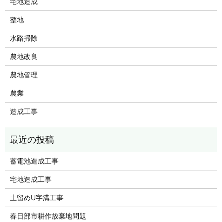
宅地造成
整地
水路掃除
農地改良
農地管理
農業
造成工事
蓄電池造成工事
宅地造成工事
土留めU字溝工事
春日部市耕作放棄地問題