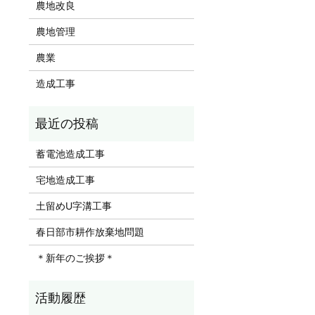
農地改良
農地管理
農業
造成工事
蓄電池造成工事
宅地造成工事
土留めU字溝工事
春日部市耕作放棄地問題
＊新年のご挨拶＊