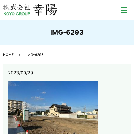
メ
IMG-6293
HOME
IMG-6293
2023/09/29