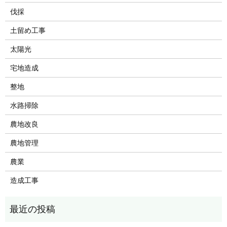
伐採
土留め工事
太陽光
宅地造成
整地
水路掃除
農地改良
農地管理
農業
造成工事