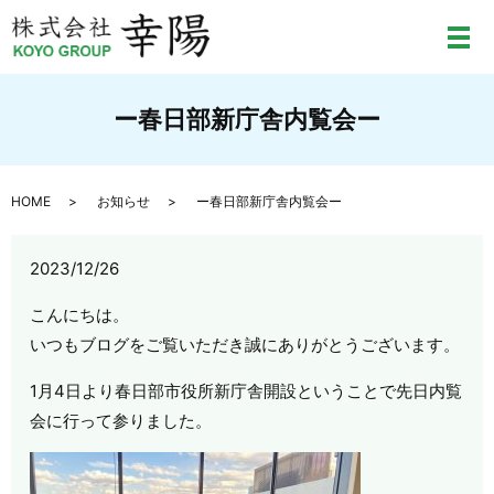
メ
ー春日部新庁舎内覧会ー
HOME
お知らせ
ー春日部新庁舎内覧会ー
2023/12/26
こんにちは。
いつもブログをご覧いただき誠にありがとうございます。
1月4日より春日部市役所新庁舎開設ということで先日内覧
会に行って参りました。