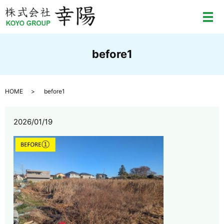
メ
before1
HOME
before1
2026/01/19