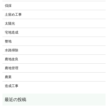
伐採
土留め工事
太陽光
宅地造成
整地
水路掃除
農地改良
農地管理
農業
造成工事