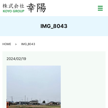
メ
IMG_8043
HOME
IMG_8043
2024/02/19