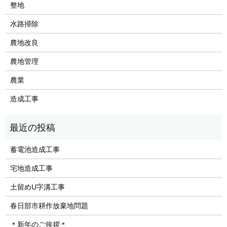
整地
水路掃除
農地改良
農地管理
農業
造成工事
蓄電池造成工事
宅地造成工事
土留めU字溝工事
春日部市耕作放棄地問題
＊新年のご挨拶＊