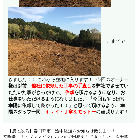
ここまでで
きました！！ これから整地に入ります！ 今回の
オーナー
様は以前、
他社に依頼した工事の手直し
を弊社でさせてい
ただいた事がきっかけで、
信頼
を頂けるようになり、お
仕事をいただけるようになりました。
『今回もやっぱり
幸陽に依頼して良かった！！』
と思って頂けるよう、
幸
陽スタッフ一同、
キレイ・丁寧をモットー
に頑張ります！
【農地改良】春日部市 途中経過をお知らせ致します！
幸陽発！！オゾンマイクロバブルで田植えしてきました！＠千葉