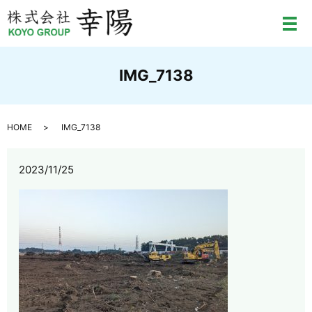
メ
IMG_7138
HOME
IMG_7138
2023/11/25