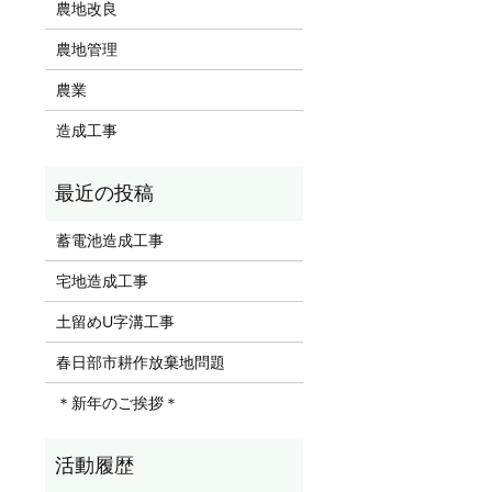
農地改良
農地管理
農業
造成工事
蓄電池造成工事
宅地造成工事
土留めU字溝工事
春日部市耕作放棄地問題
＊新年のご挨拶＊