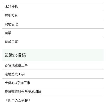
水路掃除
農地改良
農地管理
農業
造成工事
蓄電池造成工事
宅地造成工事
土留めU字溝工事
春日部市耕作放棄地問題
＊新年のご挨拶＊