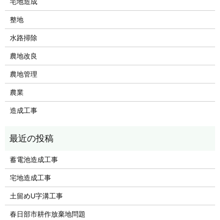
宅地造成
整地
水路掃除
農地改良
農地管理
農業
造成工事
蓄電池造成工事
宅地造成工事
土留めU字溝工事
春日部市耕作放棄地問題