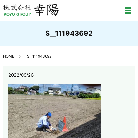
メ
S__111943692
HOME
S__111943692
2022/09/26